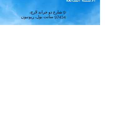
الأسئلة الشائعة
9 شارع دو جراند لارج،
97434
سانت بول، ريونيون
مرحباً
حل
الاشتراك
يلاحظ
ترتيب
أفضل الطواقم
سياسة الخصوصية
الشروط والأحكام
إشعارات قانونية
سياسة ملفات تعريف الارتباط
© 2024 بواسطة
Crews Best.