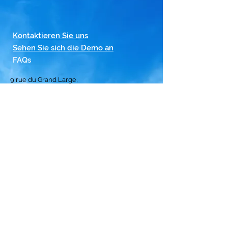
Kontaktieren Sie uns
Sehen Sie sich die Demo an
FAQs
9 rue du Grand Large,
97434
SAINT PAUL, Réunion
Willkommen
Lösung
Abonnement
Beachten
Rangliste
der besten Crews
Datenschutzrichtlinie