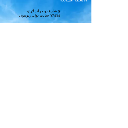
الأسئلة الشائعة
9 شارع دو جراند لارج،
97434
سانت بول، ريونيون
مرحباً
حل
الاشتراك
يلاحظ
ترتيب
أفضل الطواقم
سياسة الخصوصية
الشروط والأحكام
إشعارات قانونية
سياسة ملفات تعريف الارتباط
© 2024 بواسطة
Crews Best.