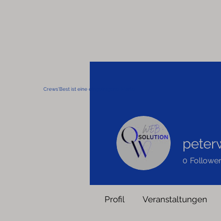
Crews'Best ist eine eingetragene Marke
peter
0
Followe
Profil
Veranstaltungen