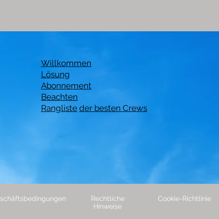
Willkommen
Lösung
Abonnement
Beachten
Rangliste
der besten Crews
schäftsbedingungen
Rechtliche
Cookie-Richtlinie
Hinweise