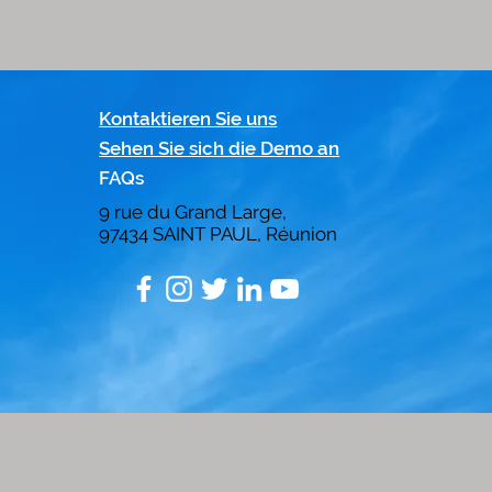
Kontaktieren Sie uns
Sehen Sie sich die Demo an
FAQs
9 rue du Grand Large,
97434
SAINT PAUL, Réunion