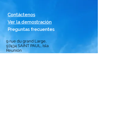
Contáctenos
Ver la demostración
Preguntas frecuentes
9 rue du grand Large,
97434
SAINT PAUL, Isla
Reunión
Bienvenido
Solución
Suscripción
Aviso
Ranking
de las mejores
tripulaciones