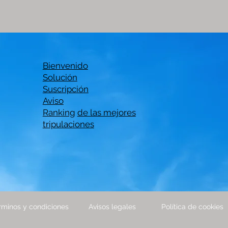
Bienvenido
Solución
Suscripción
Aviso
Ranking
de las mejores
tripulaciones
rminos y condiciones
Avisos legales
Política de cookies