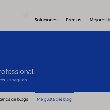
Soluciones
Precios
Mejores t
rofessional
res
1
seguido
arios de blogs
Me gusta del blog