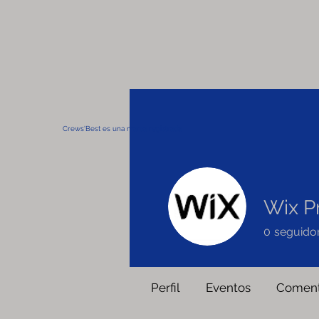
Crews'Best es una marca registrada
Wix P
0
seguido
Perfil
Eventos
Coment