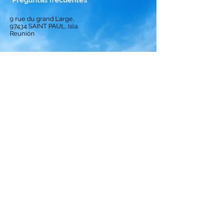
Preguntas frecuentes
9 rue du grand Large,
97434
SAINT PAUL, Isla
Reunión
Bienvenido
Solución
Suscripción
Aviso
Ranking
de las mejores
tripulaciones
política de privacidad
Términos y condiciones
Avisos legales
Política de cookies