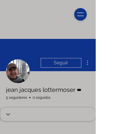
Más acciones
Seguir
Administrador
jean jacques lottermoser
5 seguidores
0 seguidos