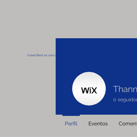
Crews'Best es una marca registrada
Thann
0
seguido
Perfil
Eventos
Coment