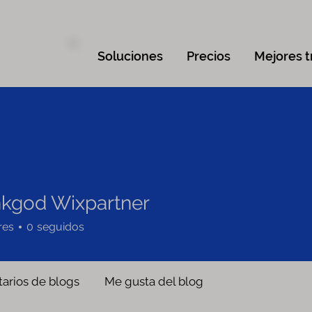
Soluciones
Precios
Mejores t
kgod Wixpartner
res
0
seguidos
arios de blogs
Me gusta del blog