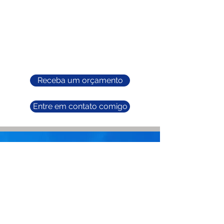
Painel dedicado
API segura dedicada
módulo mailer dedicado para notificação
por e-mail
incluindo 1.000 usuários
995€/mês
veja detalhes..
Receba um orçamento
Entre em contato comigo
Contate-nos
Veja a demonstração
Perguntas frequentes