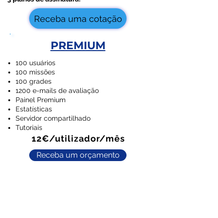
Receba uma cotação
PREMIUM
100 usuários
100 missões
100 grades
1200 e-mails de avaliação
Painel Premium
Estatísticas
Servidor compartilhado
Tutoriais
12€/utilizador/mês
Receba um orçamento
Assinatura 1000
fluxo dedicado
Aplicativo Web dedicado