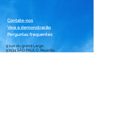
Contate-nos
Veja a demonstração
Perguntas frequentes
9 rue du grand Large,
97434
SÃO PAULO, Reunião
Bem-vindo
Solução
Subscrição
Perceber
Classificação
das melhores
tripulações